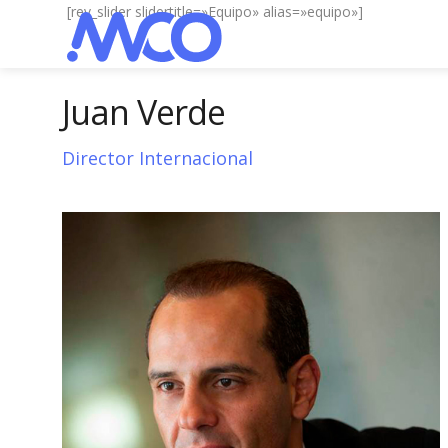
[rev_slider slidertitle=»Equipo» alias=»equipo»]
Juan Verde
Director Internacional